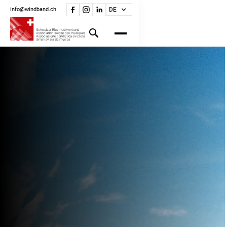
info@windband.ch
DE