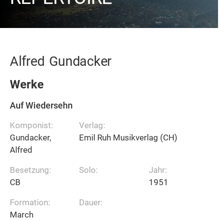
Alfred
Gundacker
Werke
Auf Wiedersehn
Komponist:
Verlag:
Gundacker,
Emil Ruh Musikverlag (CH)
Alfred
Besetzung:
Solo:
Jahr:
CB
1951
Formation:
Dauer:
March