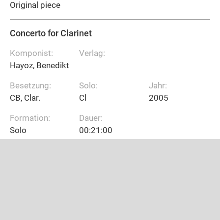
Original piece
Concerto for Clarinet
Komponist:
Verlag:
Hayoz, Benedikt
Besetzung:
Solo:
Jahr:
CB, Clar.
Cl
2005
Formation:
Dauer:
Solo
00:21:00
Canzona in Echo „nach Giovanni Gabrieli“
Komponist:
Verlag:
Hayoz, Benedikt
Woodbrass Music
Besetzung:
Solo:
Jahr: