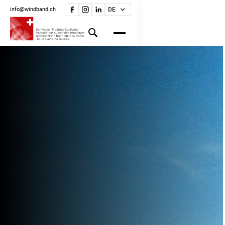
info@windband.ch
DE