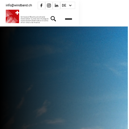
info@windband.ch
DE