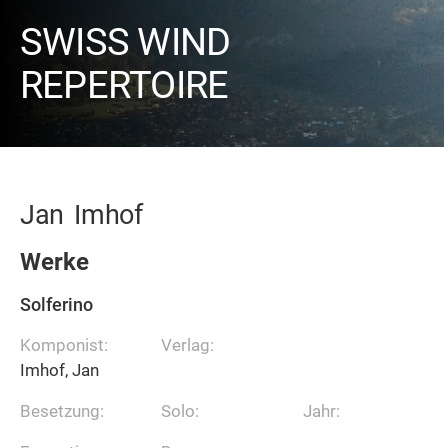
SWISS WIND
REPERTOIRE
Jan
Imhof
Werke
Solferino
Komponist:
Verlag:
Imhof, Jan
Besetzung:
Solo:
Jahr: