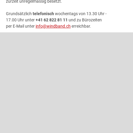
zurzeit unregelmässig besetzt.
Grundsätzlich
telefonisch
wochentags von 13.30 Uhr -
17.00 Uhr unter
+41 62 822 81 11
und zu Bürozeiten
per E-Mail unter
info@windband.ch
erreichbar.
Die Geschäftsstelle ist wie folgt nicht besetzt:
- 25.09. - 09.10.2026
- 21.-31.12.2026
ADRESSE
Schweizer Blasmusikverband
Gönhardweg 32
5000 Aarau
+41 62 822 81 11
info@windband.ch