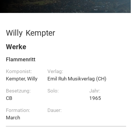
Willy
Kempter
Werke
Flammenritt
Komponist:
Verlag:
Kempter, Willy
Emil Ruh Musikverlag (CH)
Besetzung:
Solo:
Jahr:
CB
1965
Formation:
Dauer:
March