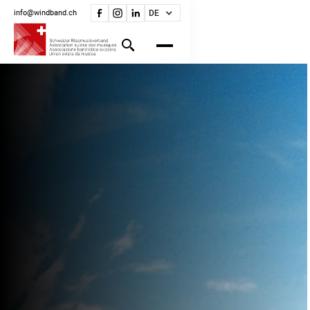
info@windband.ch
DE