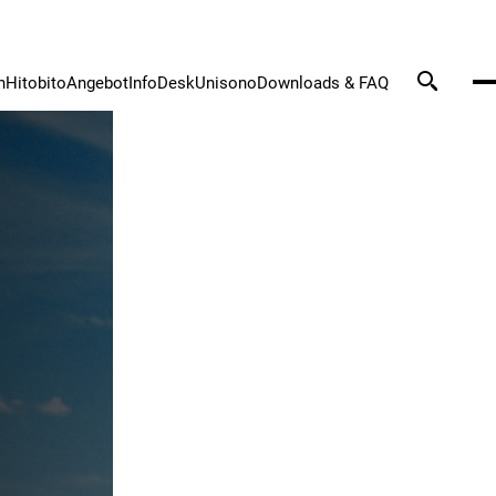
n
Hitobito
Angebot
InfoDesk
Unisono
Downloads & FAQ