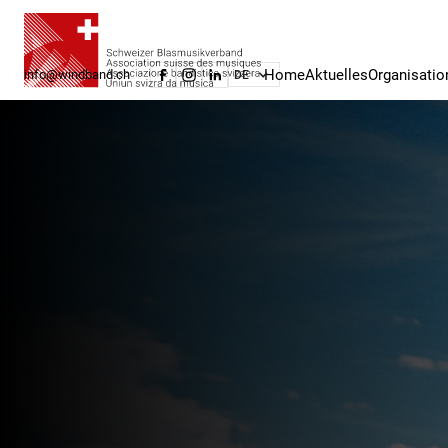
Home
Aktuelles
Organisatio
info@windband.ch
DE