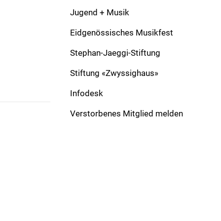
Komponist:
Lüdi, Fritz
Verlag:
Jugend + Musik
Besetzung:
CB
Solo:
Eidgenössisches Musikfest
Formation:
March
Dauer:
0
Stephan-Jaeggi-Stiftung
Stiftung «Zwyssighaus»
Infodesk
Verstorbenes Mitglied melden
ADRESSE
Schweizer Blasmusikverband
Gönhardweg 32
5000 Aarau
+41 62 822 81 11
info@windband.ch