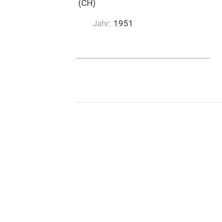
Emil Ruh Musikverlag (CH)
Jahr:
1951
0:02:55