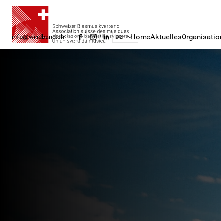
Home
Aktuelles
Organisatio
info@windband.ch
DE