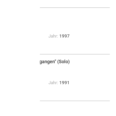
BIM, Bulle
Jahr:
1997
0:03:00
."Der Mond ist aufgegangen" (Solo)
BIM, Bulle
a
Jahr:
1991
0:13:00