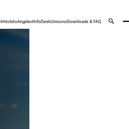
n
Hitobito
Angebot
InfoDesk
Unisono
Downloads & FAQ