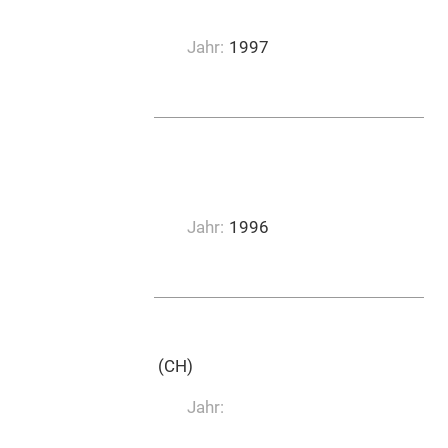
BIM, Bulle
Jahr:
1997
0:14:00
BIM, Bulle
Jahr:
1996
0:10:30
Emil Ruh Musikverlag (CH)
Jahr: