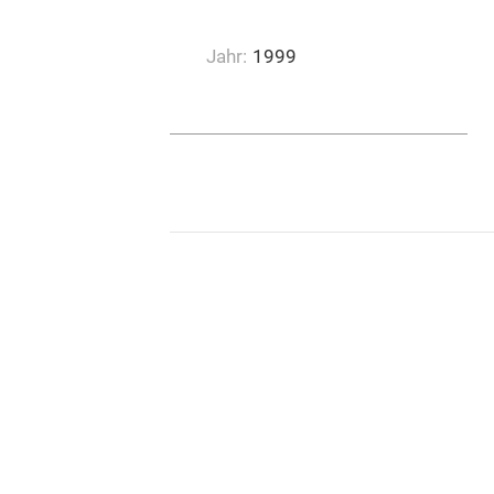
BIM, Bulle
phorn
Jahr:
1999
0:10:00