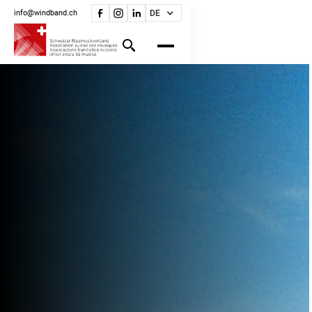
info@windband.ch
DE