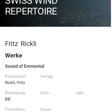
SWISS WIND
REPERTOIRE
Fritz
Rickli
Werke
Sound of Emmental
Komponist:
Verlag:
Rickli, Fritz
Besetzung:
Solo:
Jahr:
BB
Formation:
Dauer: