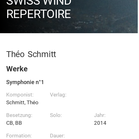
SWISS WIND
REPERTOIRE
Théo
Schmitt
Werke
Symphonie n°1
Komponist:
Verlag:
Schmitt, Théo
Besetzung:
Solo:
Jahr:
CB, BB
2014
Formation:
Dauer: