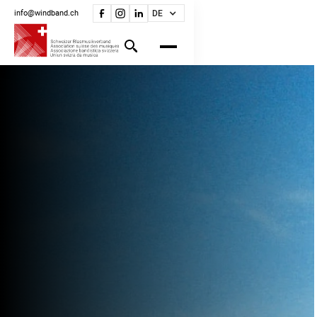
info@windband.ch
DE