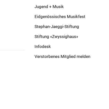
Komponist:
Schwarz, Stefan
Verlag:
Jugend + Musik
Besetzung:
CB
Solo:
Eidgenössisches Musikfest
Formation:
March
Dauer:
0
Stephan-Jaeggi-Stiftung
Stiftung «Zwyssighaus»
Infodesk
Verstorbenes Mitglied melden
ADRESSE
Schweizer Blasmusikverband
Gönhardweg 32
5000 Aarau
+41 62 822 81 11
info@windband.ch