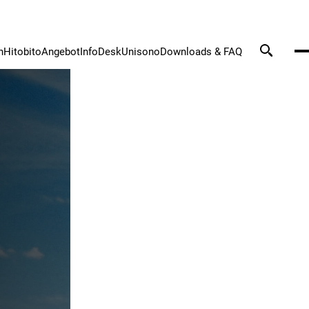
n
Hitobito
Angebot
InfoDesk
Unisono
Downloads & FAQ