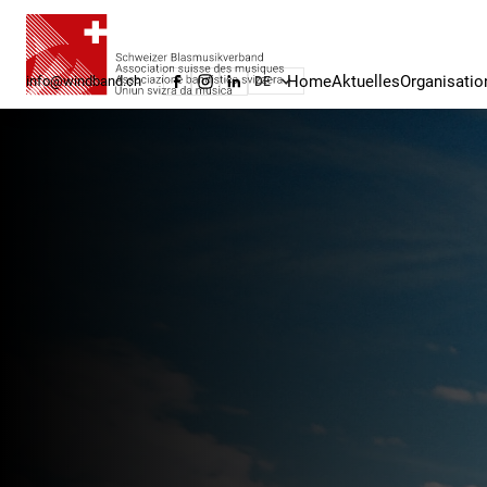
Home
Aktuelles
Organisatio
info@windband.ch
DE