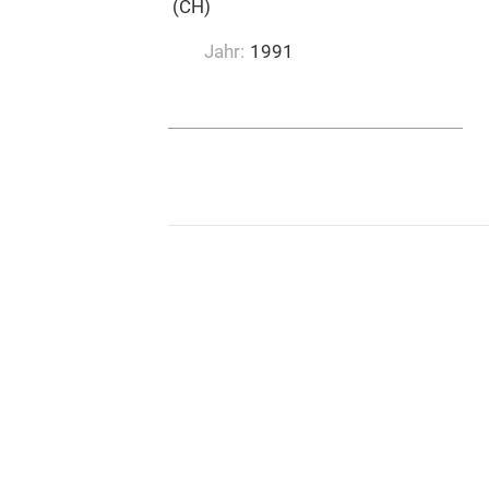
Emil Ruh Musikverlag (CH)
Jahr:
1991
0:02:55