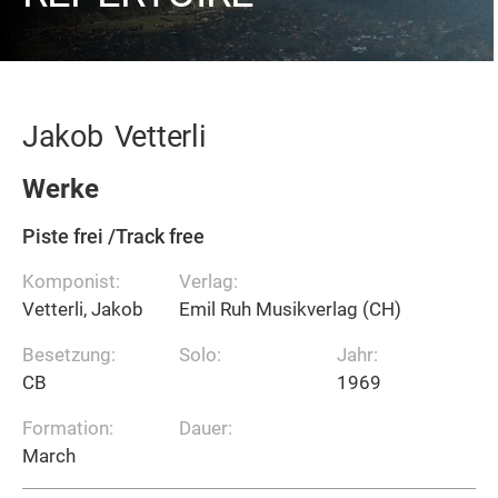
Jakob
Vetterli
Werke
Piste frei /Track free
Komponist:
Verlag:
Vetterli, Jakob
Emil Ruh Musikverlag (CH)
Besetzung:
Solo:
Jahr:
CB
1969
Formation:
Dauer:
March