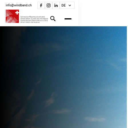
info@windband.ch
DE