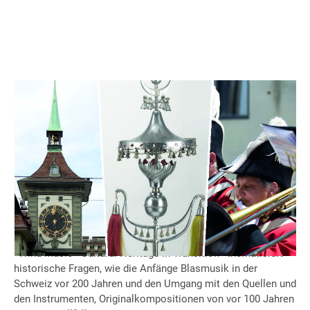
Vom 2. bis 6. Juli 2026 trifft sich die Welt der Blasmusik in
Bern: In Zusammenarbeit mit der Internationalen
Gesellschaft zur Erforschung der Blasmusik IGEB
veranstaltet die Hochschule der Künste Bern HKB eine
Internationale Konferenz zu Geschichte und Gegenwart der
Blasmusik.
«Wind Music - Cultural Heritage in Transition» thematisiert
historische Fragen, wie die Anfänge Blasmusik in der
Schweiz vor 200 Jahren und den Umgang mit den Quellen und
den Instrumenten, Originalkompositionen von vor 100 Jahren