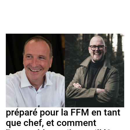
Ils ont emmené leurs formations respectives - l'Ancienne
Cécilia de Chermignon et l'orchestre symphonique à vents
Feldmusik Sarnen - au titre suprême en catégorie Excellence.
La rédaction d'«unisono» a rencontré Arsène Duc et Sandro
Blank.
Comment vous êtes-vous
préparé pour la FFM en tant
que chef, et comment