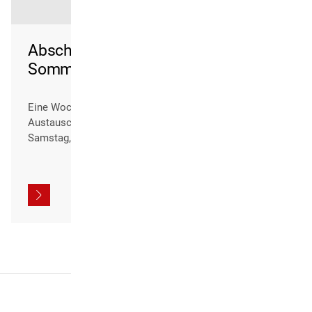
Abschlusskonzert Internationale
Sommerakademie Marktoberdorf
Eine Woche intensiver Probenarbeit, musikalischen
Austauschs und gemeinsamen Musizierens findet am
Samstag, 8. August 2026, ihren Höhepunkt im
öffentlichen Abschlusskonzert der 38. Internationalen
Sommerakademie für sinfonisches Blasorchester in
der Bayerischen Musikakademie Marktoberdorf.