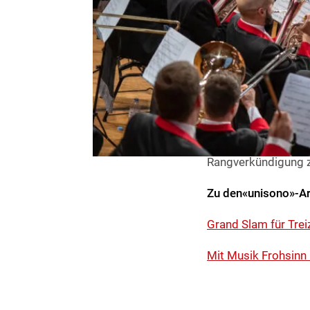
ganzen Schönheit in
Der SBV dankt dem
Präsidenten und de
Wettbewerbs. Der S
Schweizer Blasmusi
Schweizer Komposi
inskünftig weiterfü
der Schweizer Blasm
Rangverkündigung z
Zu den«unisono»-Ar
Grand Slam für Trei
Mit Musik Frohsin