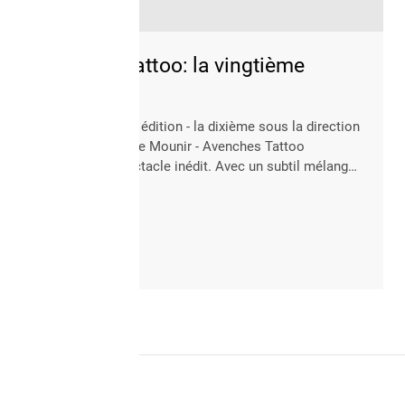
Avenches Tattoo: la vingtième
Pour sa vingtième édition - la dixième sous la direction
artistique d'Etienne Mounir - Avenches Tattoo
proposera un spectacle inédit. Avec un subtil mélange
de prestigieuses formations étrangères et de perles
helvétiques.