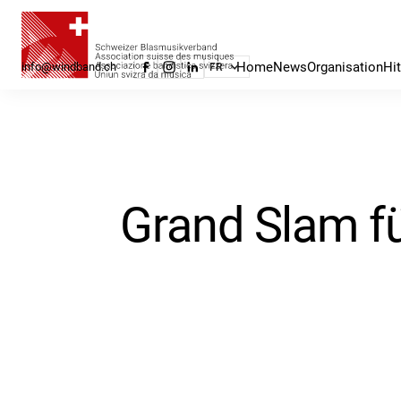
Home
News
Organisation
Hi
info@windband.ch
FR
Grand Slam fü