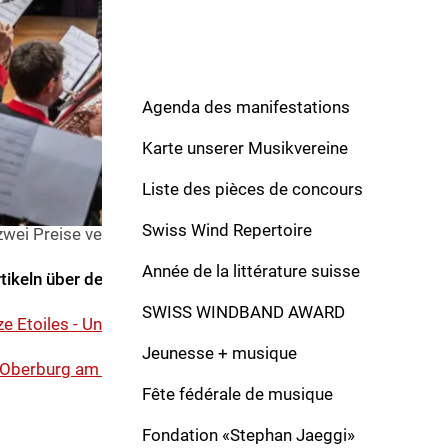
s Zentrum gestellt hat!», so Luana Menoud-Baldi.
 Schweizerischen Brass Band Verband (SBBV), insbesonde
m Vorstand, der Musikkommission sowie dem OK für die Or
Agenda des manifestations
chweizer Blasmusikverband schätzt sehr, dass der SBBV da
kliteratur mitgetragen hat und die Bands am Wettbewerb au
Karte unserer Musikvereine
tionen gespielt haben. «Wir möchten die angenehme Zusa
hren und vertiefen», äussert die SBV-Verbanspräsidentin. We
Liste des pièces de concours
usikverband für die Möglichkeit, dass er an der diesjährig
Swiss Wind Repertoire
wei Preise vergeben durfte.
Année de la littérature suisse
tikeln über den SBBW:
SWISS WINDBAND AWARD
ze Etoiles - Unisono
Jeunesse + musique
n Oberburg am SBBW - Unisono
Fête fédérale de musique
Fondation «Stephan Jaeggi»