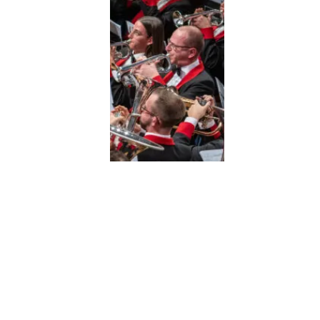
re seinem
ganisation des
s Jahr der
sschliesslich
mmenarbeit
iter bedankt sich
en