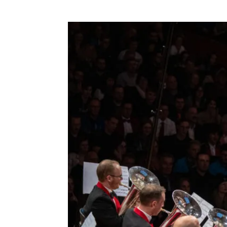
Der 48. Schweizeri
stattgefunden. Die W
darf sich weiterhin
auch den dritten Si
Luzern löst somit 
Der Schweizer Blasm
Bürgermusik Luzern
herzlich zu ihren g
das musikalische Ni
Luana Menoud-Baldi
die«unisono»-Redak
mit grossem Intere