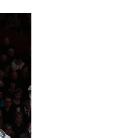
sche Brass Band Wettbewerb (SBBW) hat erstmals im KKL L
alliser Brass Band Treize Etoiles hat ihren Titel sehr erfolg
 Schweizer Brass Band Meisterin nennen. Damit sicherte sie 
eg bei gleich vielen Wettbewerben. Die zweitplatzierte Bra
das zweite Ticket für den Europäischen Brass Band Wettbew
usikverband (SBV) gratuliert der Brass Band Treize Etoile
 sowie allen anderen Kategoriensiegern und Teilnehmend
rossartigen Leistungen. «All diese teilnehmenden Bands habe
veau in der Schweizer Brassbandszene ist», anerkennt die 
 die hervorragenden Leistungen. Sie, weitere Verbandsleit
tion waren am Wochenende vor Ort und haben die musikali
sse verfolgt. «Es war ein wunderbares Wochenende, das die