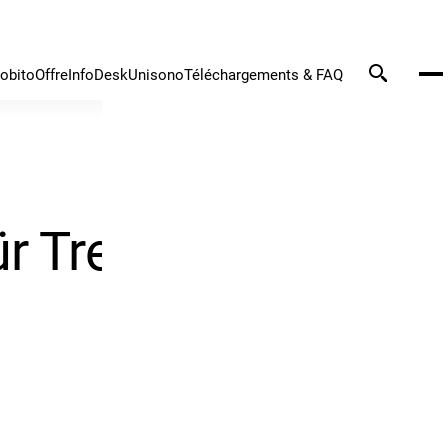
tobito
Offre
InfoDesk
Unisono
Téléchargements & FAQ
r Treize Etoiles