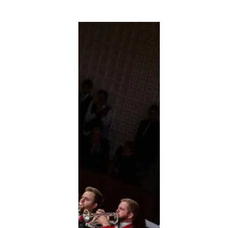
uzern
reich verteidigt und
sich in diesem Jahr
ssband Bürgermusik
erb 2024.
s, der Brassband
en des SBBW 2023
n gezeigt, wie hoch
SBV-Präsidentin
ungsmitglieder und
schen Darbietungen
 Musik mit seiner