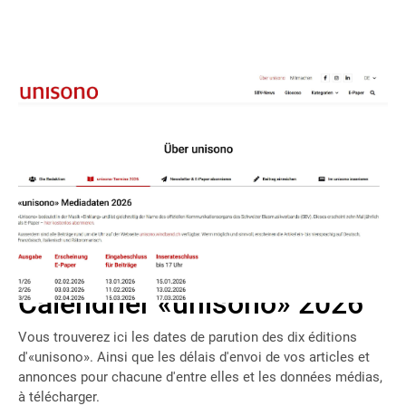
Connaissez-vous la rubrique «A propos d'‹unisono›» sur
notre page d'accueil? Vous y trouverez tout ce qui concerne
votre magazine.
Vous trouverez les coordonnées de la rédaction dans le
sous-menu «Rédaction». Nous nous réjouissons de vous lire.
Calendrier «unisono» 2026
Vous trouverez ici les dates de parution des dix éditions
d'«unisono». Ainsi que les délais d'envoi de vos articles et
annonces pour chacune d'entre elles et les données médias,
à télécharger.