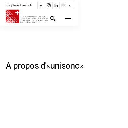
info@windband.ch
FR
A propos d'«unisono»