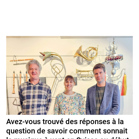
L'article sur le projet de recherche
«La musique à vent en
Suisse il y a 200 ans»
de la HEAB est paru dans «unisono» il
y a environ un an et demi. A mi-parcours, il a fourni ses
premiers résultats. «unisono» a rendu visite à l'équipe de
recherche - Miryam Giger, Yannick Wey et Adrian von Steiger
- au Musée sonore de Berne. Les découvertes sont pour le
moins surpenantes.
Avez-vous trouvé des réponses à la
question de savoir comment sonnait