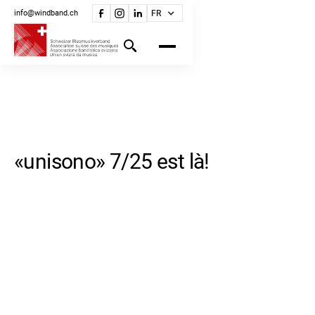
info@windband.ch
FR
«unisono» 7/25 est là!