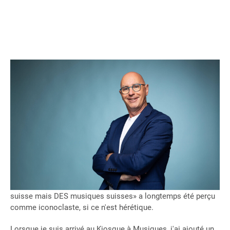
Chères lectrices,
Chers lecteurs,
Musique populaire ou musiques populaires? La nuance est
dans le «s», mais pas seulement. Oser affirmer qu'il n'y a pas
une mais plusieurs musiques populaires n'est pas toujours
simple. Tout comme dire qu'«il n'existe pas une musique
suisse mais DES musiques suisses» a longtemps été perçu
comme iconoclaste, si ce n'est hérétique.
Lorsque je suis arrivé au Kiosque à Musiques, j'ai ajouté un