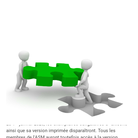
Lors de l'Assemblée des délégués de l'Association suisse
des musiques (ASM) du 26 avril 2025 à Schaffhouse, les
délégués se sont prononcés à l'unanimité en faveur d'une
restructuration et d'une augmentation de CHF 1.50 de la
cotisation de membre. Ils ont en outre approuvé la
suppression des exemplaires obligatoires d'«unisono».
er
Le 1
janvier 2026, les exemplaires obligatoires d'«unisono»
ainsi que sa version imprimée disparaîtront. Tous les
membres de l'ASM auront toutefois accès à la version