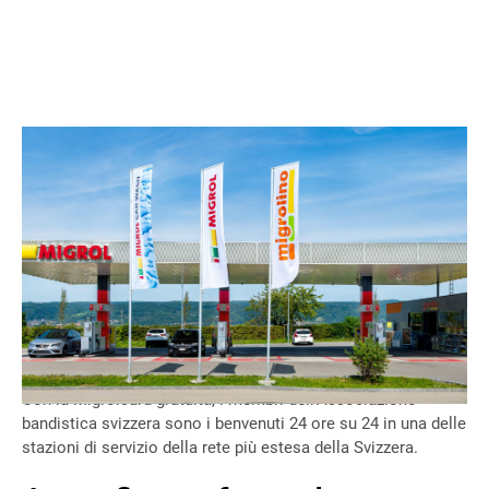
Migrol offre ai membri dell'Associazione bandistica svizzera
condizioni speciali per il rifornimento, la ricarica e il lavaggio
dell'auto e quando fanno acquisti senza contanti con la
Migrolcard. Facendo benzina e ricaricando l'auto elettrica con
la Migrol Private Card è inoltre possibile ricevere in
esclusiva il doppio dei punti Cumulus.
Con la Migrolcard gratuita, i membri dell'Associazione
bandistica svizzera sono i benvenuti 24 ore su 24 in una delle
stazioni di servizio della rete più estesa della Svizzera.