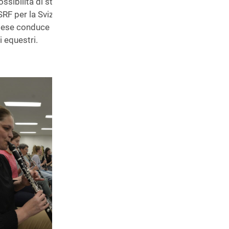
ssibilità di studiare musica. Ma poi ha iniziato la sua carrie
RF per la Svizzera centrale. Oggi, oltre alla sua funzione di c
mese conduce la trasmissione di SRF 1 «Persönlich», e per la 
 equestri.