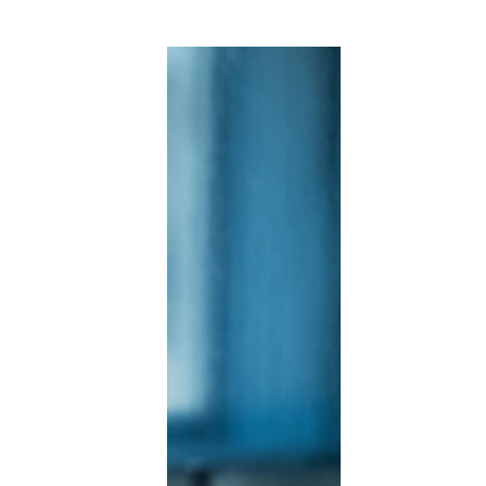
ri musiciste
ica di Biel/Bienne e
la musica gioca un
sa clarinettista
società d'armonia
ndistica svizzera.
 di Musica di