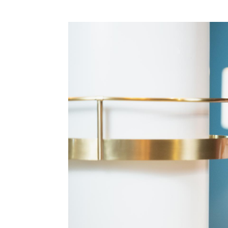
La professionista di
dilettanti della Svi
afferma: «Oltre all'
Sprizza entusiasmo 
Michèle Schönbächle
ruolo importante no
suona da quasi 30 an
suona in categoria 
In questa categoria,
Biel/Bienne (BE).