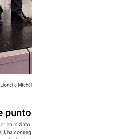
 Lionel e Michèle Schönbächler.
 e punto fermo
r ha iniziato a suonare il clarinetto quando aveva solo nove 
ili, ha conseguito la maturità musicale e, per breve tempo, 