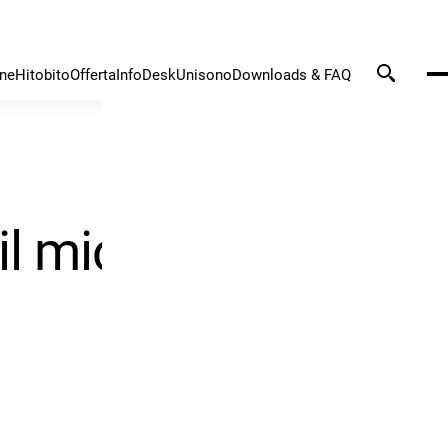
one
Hitobito
Offerta
InfoDesk
Unisono
Downloads & FAQ
il mio punto fermo»