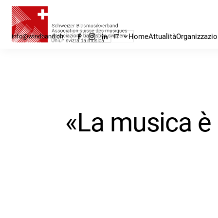
Home
Attualità
Organizzazi
info@windband.ch
IT
«La musica è 