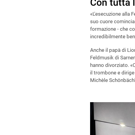
Con tutta 
«L'esecuzione alla 
suo cuore comincia a
formazione - che con
incredibilmente bene
Anche il papà di Lio
Feldmusik di Sarnen
hanno divorziato. «C
il trombone e dirig
Michèle Schönbächle