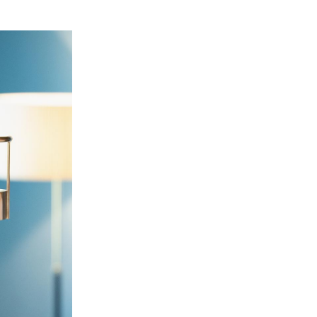
 radio e televisione Michèle Schönbächler è una delle miglio
zzera. Non vede l'ora di partecipare alla Festa Federale di Mus
amore e allo sport, la musica regala le emozioni più grandi».
quando racconta la sua passione, suonare. Per l'obvaldese
r (45 anni), co-direttrice di Radio SRF 1 e SRF Musikwelle, 
n solo professionalmente, ma anche privatamente: l'ambizio
ni nell'orchestra sinfonica di fiati Feldmusik di Sarnen. La 
Eccellenza; praticamente, nella Super League della musica ba
 un totale di undici società si sfideranno alla Festa Federale