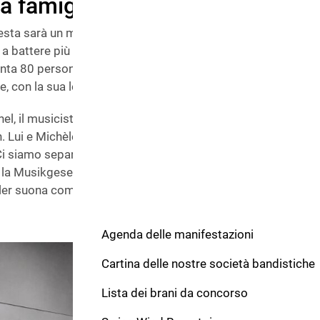
la famiglia alla «Federale»
Festa sarà un momento molto emozionante», afferma Michèle
 battere più velocemente quando il figlio tredicenne Lionel, 
ta 80 persone - suona dei passi particolarmente difficili all
, con la sua leggerezza e freschezza giovanile», dice entusi
nel, il musicista professionista Michael Schönbächler (46 an
. Lui e Michèle si sono conosciuti proprio facendo musica.
i siamo separati in serenità. Oggi Michael è il mio migliore
a
e la Musikgesellschaft Ennetbürgen (1
categoria armonia), n
r suona come «rinforzo» per la Federale.
Agenda delle manifestazioni
Cartina delle nostre società bandistiche
Lista dei brani da concorso