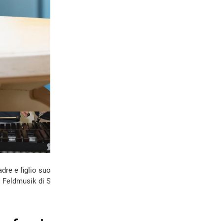
adre e figlio suonano con entusiasmo nella
Feldmusik di Sarnen.