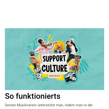
Vom 7.2. bis 17.4.2023 findet in allen Migros-Filialen die
Aktion «Support Culture» statt. Bereits haben sich über 500
Blasmusik-Vereine aus der ganzen Schweiz für diese
einmalige Förderaktion angemeldet. Jede und jeder kann ab
sofort seinen Verein unterstützen. Die Vereine erstellen und
verteilen mit Hilfe des
Werbekits
schnell und unkompliziert
Werbung.
So funktionierts
Seinen Musikverein unterstützt man, indem man in der