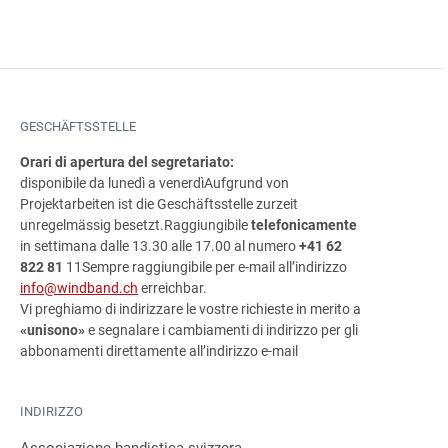
GESCHÄFTSSTELLE
Orari di apertura del segretariato:
disponibile da lunedì a venerdì
Aufgrund von
Projektarbeiten ist die Geschäftsstelle zurzeit
unregelmässig besetzt.
Raggiungibile
telefonicamente
in settimana dalle 13.30 alle 17.00 al numero
+41 62
822 81
11Sempre raggiungibile per e-mail all’indirizzo
info@windband.ch
erreichbar.
Vi preghiamo di indirizzare le vostre richieste in merito a
«unisono»
e segnalare i cambiamenti di indirizzo per gli
abbonamenti direttamente all’indirizzo e-mail
INDIRIZZO