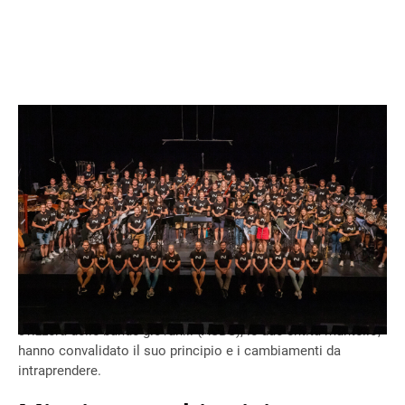
La Banda Nazionale Giovanile (BNG) sta affrontando
importanti cambiamenti: nuovo status, nuovo nome e nuova
direttrice esecutiva.
Nella seconda metà del 2025, il comitato della BNG ha
studiato e concettualizzato un nuovo orientamento.
L'Associazione bandistica svizzera (ABS) e l'Associazione
svizzera delle bande giovanili (ASBG), le due entità mantello,
hanno convalidato il suo principio e i cambiamenti da
intraprendere.