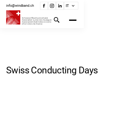
info@windband.ch
IT
Swiss Conducting Days