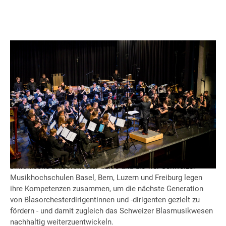
Das sinfonische Blasorchester aulos, der SBV und vier
Hochschulen bündeln ihre Kräfte fürs Blasmusikwesen und
gestalten im März 2026 gemeinsam die Swiss Conducting
Days.
Mit diesem Format entsteht eine starke Plattform an der
Schnittstelle zwischen der Ausbildung und Praxis: Das
sinfonische Blasorchester aulos und die vier Schweizer
Musikhochschulen Basel, Bern, Luzern und Freiburg legen
ihre Kompetenzen zusammen, um die nächste Generation
von Blasorchesterdirigentinnen und -dirigenten gezielt zu
fördern - und damit zugleich das Schweizer Blasmusikwesen
nachhaltig weiterzuentwickeln.