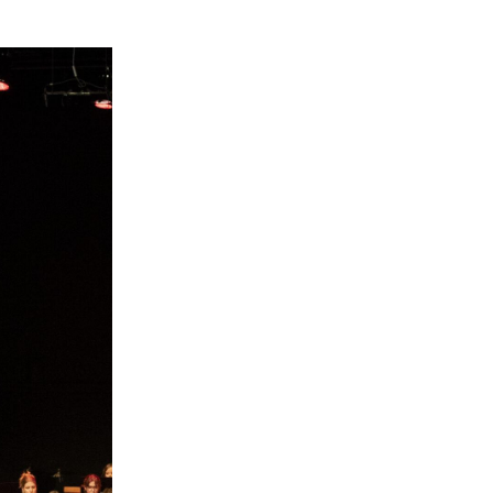
chichte der Eidgenössischen Musikfeste hat die Jugend in B
. Zum einen mit dem Auftritt des Jugendensembles der hei
uptbühne an der Eröffnungsfeier des EMF26 am Mittwochabe
 Youth Night an Auffahrt im bis auf den letzten Platz gefüll
i, um zwanzig vor sechs Uhr abends. Vor dem Eingang des B
ich eine grosse Gruppe Kinder und Jugendliche, ausgerüste
 und Notenmäppchen. Auch einige Eltern sind dabei. Die Vo
ber auch die Anspannung vor dem grossen Auftritt.
mmung
ommt das Leiterteam - Gregory Heiniger, Doris Stingl und Jess