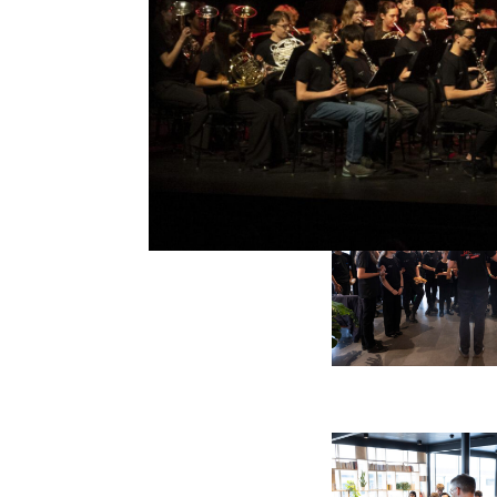
begrüsst die Kids un
ergattern und ihre 
Sandwiches genehmig
Mitinitiant Gregory 