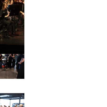
d öffnet die Tür. Sie stürmen nach drinnen, um ein Youth Nig
Instrumente aus dem Koffer zu holen. Während sie sich ein p
en, die das Leiterteam für sie bereitgestellt haben, hören 
Heiniger zu, der letzte Infos zum Ablauf des Abends gibt.