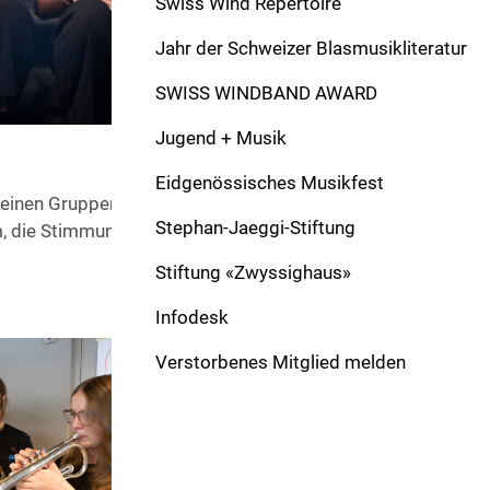
Swiss Wind Repertoire
Jahr der Schweizer Blasmusikliteratur
SWISS WINDBAND AWARD
Jugend + Musik
Eidgenössisches Musikfest
einen Gruppen zusammen, tauschen sich aus, lachen, andere
Stephan-Jaeggi-Stiftung
, die Stimmung ist gut, ein bisschen aufgeregt, aber rundum
Stiftung «Zwyssighaus»
Infodesk
Verstorbenes Mitglied melden