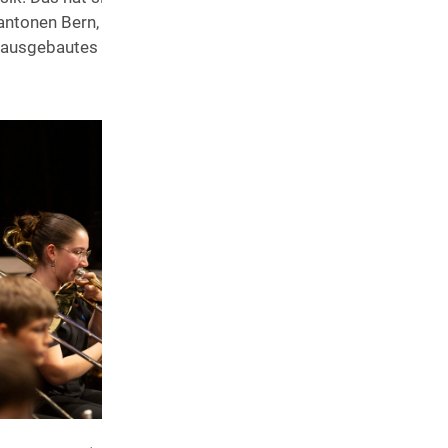
tonen Bern, Jura, Solothurn, Freiburg, Neuenburg und Aarg
ausgebautes Blasorchester. Zusätzlich sind sogar zwei Bloc