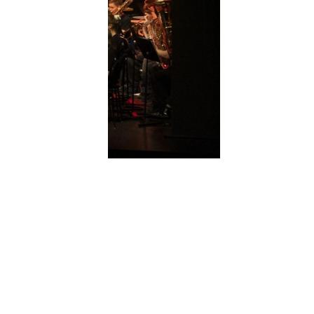
ht-T-Shirt zu
aar Bissen der
sie Dirigent und