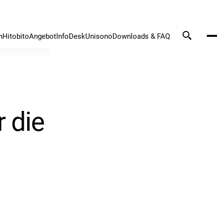
n
Hitobito
Angebot
InfoDesk
Unisono
Downloads & FAQ
r die Jugend