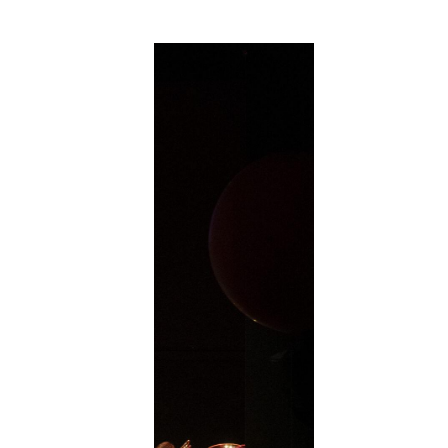
iel eine eigene
mischen Stadtmusik
nd vor Auffahrt.
ten Theater Nebia.
ieler Theaters
t mit
rfreude der Kids ist
ica Wipfli -,