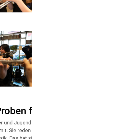
roben für ein ganzes Konzert
r und Jugendliche zwischen neun und 23 Jahren machen be
mit. Sie reden Deutsch oder Französisch, und zugleich sprech
usik. Das hat sie in der kurzen gemeinsamen Zeit zusammen