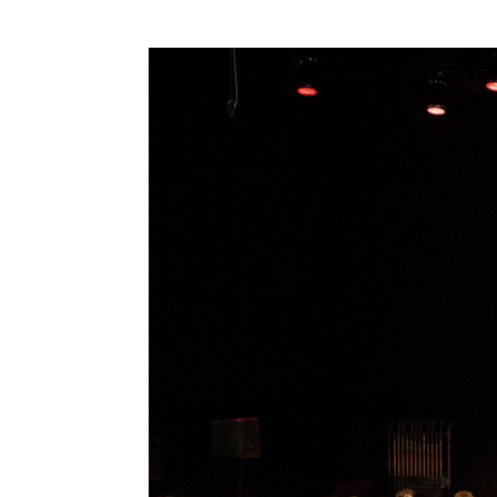
Erstmals in der Ges
Plattform erhalten
(Jubis) auf der Ha
Zum anderen mit der
Donnerstag, 14. Ma
Nebia versammelt s
Instrumentenkoffern
deutlich spürbar, a
Gute Sti
Kurze Zeit später k