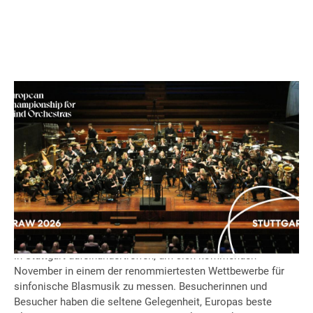
Vor kurzem ist die Auslosung der Startreihenfolge der
European Championship of Wind Orchestras (ECWO) erfolgt.
Der nächste europäische Wettbewerb für Blasorchester
findet vom 21.-22. November 2026 in der Messe Stuttgart im
Rahmen der BRAWO statt.
Zehn herausragende Blasorchester aus ganz Europa werden
in Stuttgart aufeinandertreffen, um sich kommenden
November in einem der renommiertesten Wettbewerbe für
sinfonische Blasmusik zu messen. Besucherinnen und
Besucher haben die seltene Gelegenheit, Europas beste