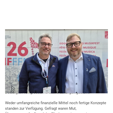
Liebe Musikantinnen, liebe Musikanten
Mit dem Abschluss des Eidgenössischen Musikfestes 2026
(EMF26) endet ein aussergewöhnliches Kapitel der
Schweizer Blasmusikgeschichte. Die Planung und
erfolgreiche Durchführung eines Anlasses dieser
Grössenordnung innerhalb von nur 16 Monaten hatte alle
Beteiligten vor grosse Herausforderungen gestellt.
Weder umfangreiche finanzielle Mittel noch fertige Konzepte
standen zur Verfügung. Gefragt waren Mut,