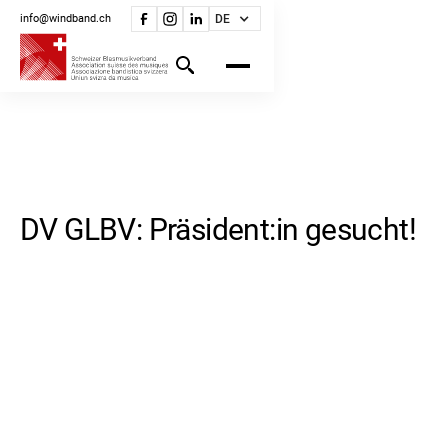
info@windband.ch
DE
DV GLBV: Präsident:in gesucht!