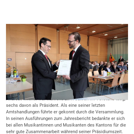
An der diesjährigen Delegiertenversammlung des Glarner
Blasmusikverbandes in Oberurnen wurde Präsident Andreas
Michel verabschiedet. Sein Amt bleibt vorerst vakant, da
trotz intensiver Suche niemand für das Präsidium gefunden
werden konnte. Neu nimmt Reto Schuler Einsitz in den
Vorstand.
Andreas Michel war während zehn Jahren im Vorstand tätig,
sechs davon als Präsident. Als eine seiner letzten
Amtshandlungen führte er gekonnt durch die Versammlung.
In seinen Ausführungen zum Jahresbericht bedankte er sich
bei allen Musikantinnen und Musikanten des Kantons für die
sehr gute Zusammenarbeit während seiner Präsidiumszeit.