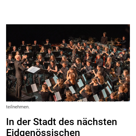
Das Nationale Jugendblasorchester (NJBO) 2025 wird nach
Spanien reisen, um seine traditionelle Musikwoche
abzuschliessen. Zuvor tritt es in Biel auf.
Die NJBO-Ausgabe 2025
wird in Spanien mit einem
aussergewöhnlichen Konzert im renommierten Palau-Saal
der Stadt Valencia enden. Dort wird das Orchester am 137.
Internationalen Musikwettbewerb «Ciudad de Valencia»
teilnehmen.
In der Stadt des nächsten
Eidgenössischen