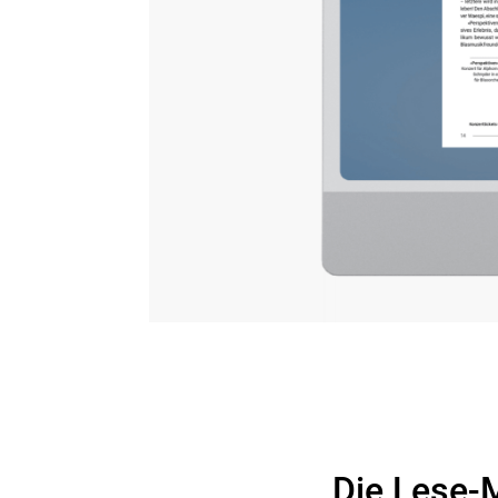
Es lohnt sich, das 
Die Lese-