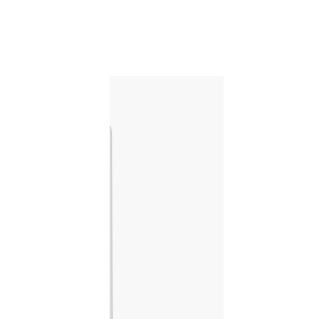
Webseite und als E-
Menü «E-Paper» vor,
ch Ihrem Computer,
 ohne Papier stets