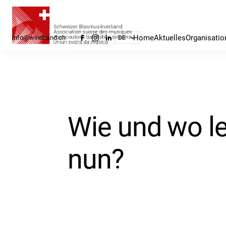
Home
Aktuelles
Organisatio
info@windband.ch
DE
Wie und wo l
nun?