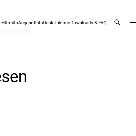
n
Hitobito
Angebot
InfoDesk
Unisono
Downloads & FAQ
esen Sie «unisono»