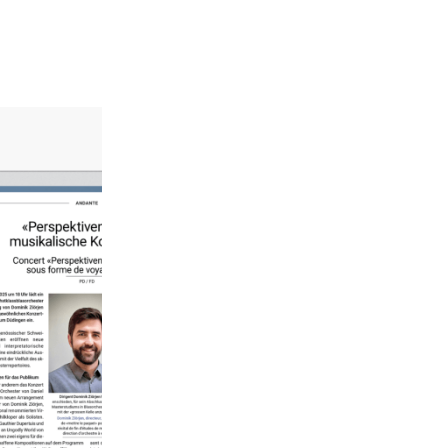
 von «unisono» erscheint erstmals nur noch online auf der 
n geht auf die neuen Lese-Möglichkeiten ein und stellt das 
ohnt.
bote sind vollständig responsiv und passen sich automatis
 unterwegs - Ihrem Smartphone an. So bleibt «unisono» auch
 entfernt.