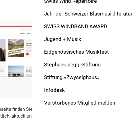
Swiss Wind Repertoire
Jahr der Schweizer Blasmusikliteratur
SWISS WINDBAND AWARD
Jugend + Musik
Eidgenössisches Musikfest
Stephan-Jaeggi-Stiftung
Stiftung «Zwyssighaus»
Infodesk
Verstorbenes Mitglied melden
seite finden Sie immer das Neuste von der
lich, aktuell und rund um die Uhr verfügbar.