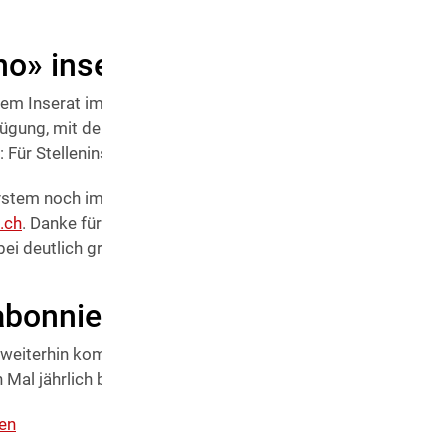
o» inserieren
em Inserat im «unisono» präsent sein? Bald steht Ihnen ein
fügung, mit dem Sie Inseratedaten einfach erfassen und ho
: Für Stelleninserate können Sie künftig zwischen vier Publi
stem noch im Aufbau befindet, senden Sie Ihre Inserate dire
.ch
. Danke fürs Verständnis. Und nun noch das Beste zum Sc
bei deutlich grösserer Reichweite!
abonnieren
weiterhin kompakt erhalten möchte, kann das E-Paper abon
al jährlich bequem direkt in sein Mailpostfach zugestellt.
en