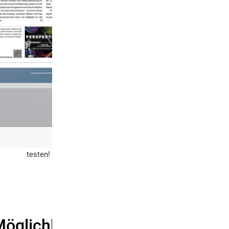
Menü «E-Paper» auf der unisono-Webseite zu
testen!
Möglichkeiten