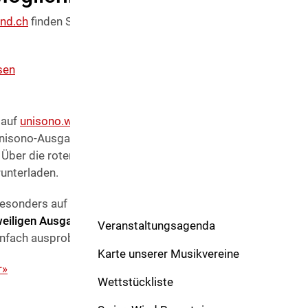
nd.ch
finden Sie jederzeit die neuesten Artikel - übersichtlich
sen
auf
unisono.windband.ch
, das gleichzeitig als Archiv funktio
unisono-Ausgabe. Ein Klick auf «Ausgabe online lesen» öffnet
 Über die roten Buttons gelangen Sie direkt zum kompakten
unterladen.
sonders auf dem Smartphone - ist jedoch die Übersicht dar
weiligen Ausgabe einzeln aufgeführt,
perfekt lesbar und auto
Veranstaltungsagenda
nfach ausprobieren!
Karte unserer Musikvereine
r»
Wettstückliste