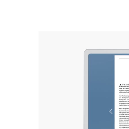
Die Februar-Ausgabe
Paper. Die Redaktio
das sich zu testen l
Alle digitalen Ange
Ihrem Tablet oder -
nur einen Fingertipp