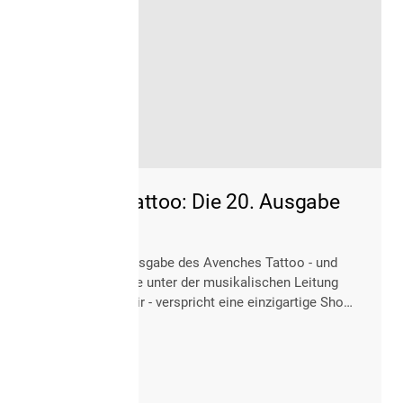
Avenches Tattoo: Die 20. Ausgabe
Die zwanzigste Ausgabe des Avenches Tattoo - und
zugleich die zehnte unter der musikalischen Leitung
von Étienne Mounir - verspricht eine einzigartige Show
aus einer raffinierten Mischung renommierter
ausländischer Formationen und Schweizer Perlen.