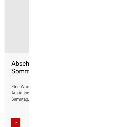
Abschlusskonzert Internationale
Sommerakademie Marktoberdorf
Eine Woche intensiver Probenarbeit, musikalischen
Austauschs und gemeinsamen Musizierens findet am
Samstag, 8. August 2026, ihren Höhepunkt im
öffentlichen Abschlusskonzert der 38. Internationalen
Sommerakademie für sinfonisches Blasorchester in
der Bayerischen Musikakademie Marktoberdorf.