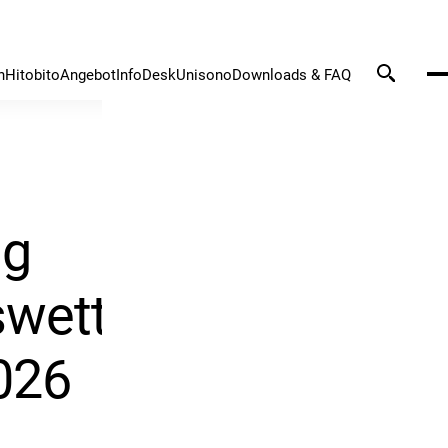
n
Hitobito
Angebot
InfoDesk
Unisono
Downloads & FAQ
ng
wettbewerb Paul
026