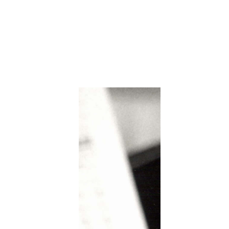
lich des Paul
k, in dem ein Thema