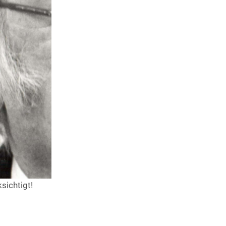
on von Paul Huber im Sinne einer Metamorphose verarbeitet
keitsgrad/Besetzung:
l für Blasorchester entweder der Höchstklasse oder der 1.
rmessen der Interessentin / des Interessenten, für welche d
ingereichte Werk bestimmt ist.
osition liegt im Ermessen der Komponistin / des Komponis
Werks:
nistin / dem Komponisten frei, über die Form der Komposi
 der klassischen Formen entspricht. Werke, die eine Geschic
sichtigt!