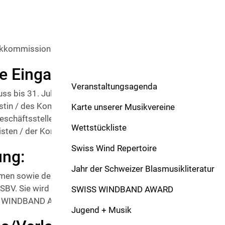
sikkommission des SBV
ie Eingabe:
Veranstaltungsagenda
s bis 31. Juli 2026 auf der Geschäftsstelle des SBV einge
n / des Komponisten darf auf der eingereichten Partitur nic
Karte unserer Musikvereine
eschäftsstelle bekannt sein. Die Geschäftsstelle ordnet d
Wettstückliste
ten / der Komponistin zu.
Swiss Wind Repertoire
ung:
Jahr der Schweizer Blasmusikliteratur
en sowie der Termin für die Uraufführung des Werkes liege
BV. Sie wird voraussichtlich im Jahr 2027 anlässlich eines 
SWISS WINDBAND AWARD
 WINDBAND AWARDS) des SBV stattfinden.
Jugend + Musik