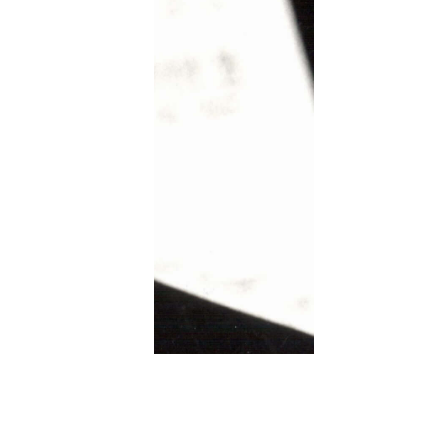
 ist.
 Klasse geeignet
er vorgegebenen
ten.
tion zu bestimmen,
hte vertonen,