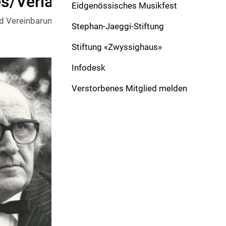
s/Verlag:
Eidgenössisches Musikfest
d Vereinbarung mit Thomas Trachsel, Präsident der Musik
Stephan-Jaeggi-Stiftung
Stiftung «Zwyssighaus»
Infodesk
Verstorbenes Mitglied melden