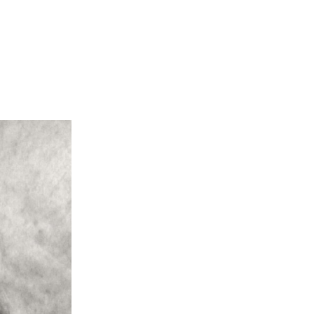
n des Schweizer Blasmusikverbandes (SBV) lanciert anläss
 einen Kompositionswettbewerb.
en stehen dabei im Zentrum:
Komponistin / Ein interessierter Komponist verfasst ein Wer