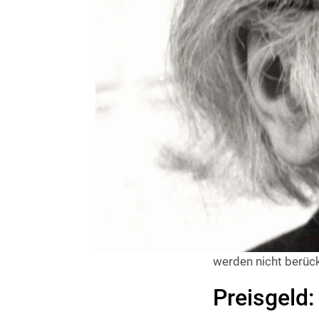
aus einer Kompositi
Schwierig
Die Komposition sol
sein. Es liegt im E
Stärkeklassen das e
Dauer:
Die Dauer der Komp
Form des 
Es steht der Kompo
solange diese einer
werden nicht berück
Preisgeld: